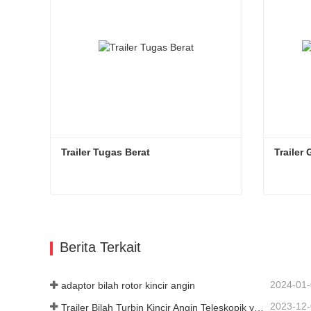
Trailer Tugas Berat
Trailer
Trailer Tugas Berat
Trailer
Hubungi sekarang
Hub
Berita Terkait
2024-01
adaptor bilah rotor kincir angin
2023-12
Trailer Bilah Turbin Kincir Angin Teleskopik yang Dapat Diperpanjang