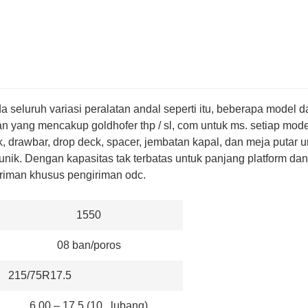
a seluruh variasi peralatan andal seperti itu, beberapa model da
n yang mencakup goldhofer thp / sl, com
untuk ms. setiap mode
 drawbar, drop deck, spacer, jembatan kapal, dan meja putar u
nik. Dengan kapasitas tak terbatas untuk panjang platform dan
iriman khusus pengiriman odc.
：
1550
08 ban/poros
215/75R17.5
6.00 – 17.5 (10 lubang)