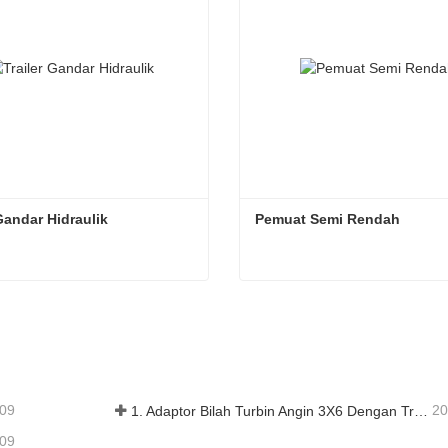
 Gandar Hidraulik
Pemuat Semi Rendah
 Gandar Hidraulik
Pemuat Semi Rendah
ungi sekarang
Hubungi sekarang
-09
20
1. Adaptor Bilah Turbin Angin 3X6 Dengan Trailer Modular
-09