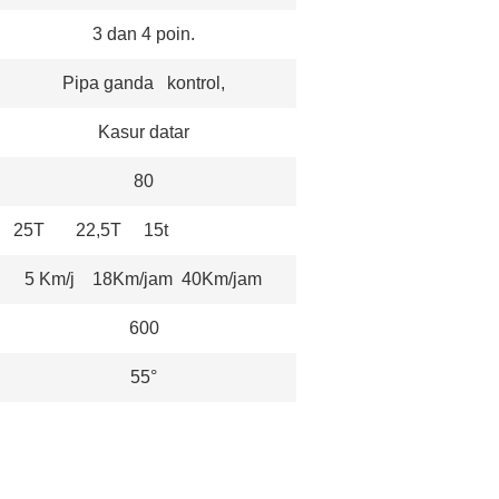
3 dan 4 poin.
Pipa ganda kontrol,
Kasur datar
80
25T 22,5T 15t
5 Km/j 18Km/jam 40Km/jam
600
55°