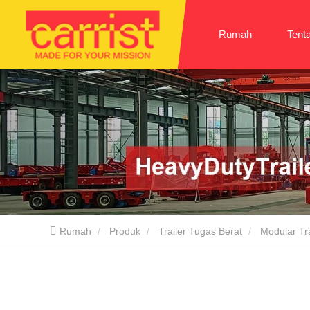
Rumah
Tent
Rumah
Produk
Trailer Tugas Berat
Modular Tra