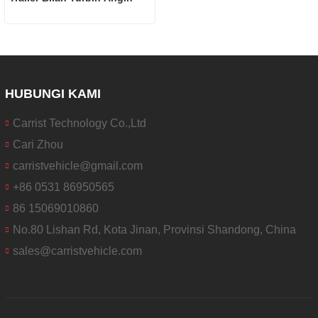
HUBUNGI KAMI
Carrist Technology Co.,Ltd
Cari Zhou
carristvehicle@gmail.com
+86 0531 86950565
86 15069010860
No.80 Lishan Rd, Kota Jinan, Provinsi Shandong, China
sales@carristvehicle.com